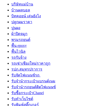
บริษัทแม่บ้าน
บ้านผลบอล
บิทคอยน์ เล่นยังไง
ปลูกผมราคา
ปูนผง
ผ้าปิดจมูก
พรมรถยนต์
พื้น epoxy
พื้นไวนิล
รถรับจ้าง
รถเช่าเชียงใหม่ราคาถูก
รปภ.สมุทรปราการ
รับจัดไฟแนนซ์รถ
รับจำนำกระเป๋าแบรนด์เนม
รับจํานํารถยนต์ติดไฟแนนซ์
รับซื้อกระเป๋าChanel
รับทําเว็บไซต์
รับพิมพ์สติ๊กเกอร์