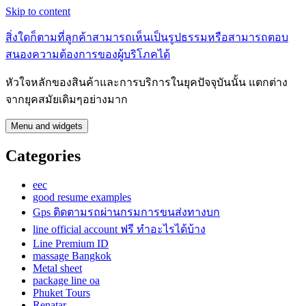
Skip to content
สิ่งใดก็ตามที่ลูกค้าสามารถเห็นเป็นรูปธรรมหรือสามารถตอบ
สนองความต้องการของผู้บริโภคได้
หัวใจหลักของสินค้าและการบริการในยุคปัจจุบันนั้น แตกต่าง
จากยุคสมัยเดิมๆอย่างมาก
Menu and widgets
Categories
eec
good resume examples
Gps ติดตามรถผ่านกรมการขนส่งทางบก
line official account ฟรี ทําอะไรได้บ้าง
Line Premium ID
massage Bangkok
Metal sheet
package line oa
Phuket Tours
Renatar