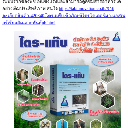
ระบบรากของพืชให้แข็งแรงและสามารถดูดซึมสารอาหารได้
อย่างเต็มประสิทธิภาพ สนใจ
https://tabinnovation.co.th/ราย
ละเอียดสินค้า-420340-ไตร-แท๊บ-ชีวภัณฑ์ไตรโคเดอร์มา-แอสเพ
อร์เรียลลัม-สายพันธุ์nb.html