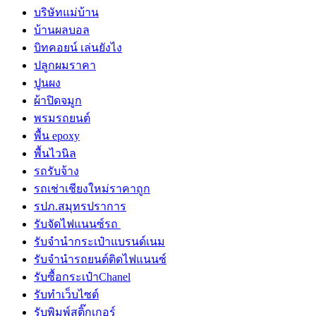
บริษัทแม่บ้าน
บ้านผลบอล
บิทคอยน์ เล่นยังไง
ปลูกผมราคา
ปูนผง
ผ้าปิดจมูก
พรมรถยนต์
พื้น epoxy
พื้นไวนิล
รถรับจ้าง
รถเช่าเชียงใหม่ราคาถูก
รปภ.สมุทรปราการ
รับจัดไฟแนนซ์รถ
รับจำนำกระเป๋าแบรนด์เนม
รับจํานํารถยนต์ติดไฟแนนซ์
รับซื้อกระเป๋าChanel
รับทําเว็บไซต์
รับพิมพ์สติ๊กเกอร์