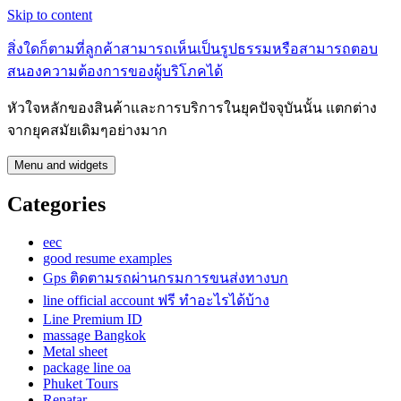
Skip to content
สิ่งใดก็ตามที่ลูกค้าสามารถเห็นเป็นรูปธรรมหรือสามารถตอบ
สนองความต้องการของผู้บริโภคได้
หัวใจหลักของสินค้าและการบริการในยุคปัจจุบันนั้น แตกต่าง
จากยุคสมัยเดิมๆอย่างมาก
Menu and widgets
Categories
eec
good resume examples
Gps ติดตามรถผ่านกรมการขนส่งทางบก
line official account ฟรี ทําอะไรได้บ้าง
Line Premium ID
massage Bangkok
Metal sheet
package line oa
Phuket Tours
Renatar