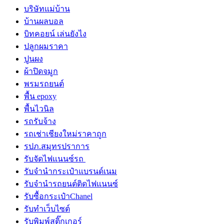
บริษัทแม่บ้าน
บ้านผลบอล
บิทคอยน์ เล่นยังไง
ปลูกผมราคา
ปูนผง
ผ้าปิดจมูก
พรมรถยนต์
พื้น epoxy
พื้นไวนิล
รถรับจ้าง
รถเช่าเชียงใหม่ราคาถูก
รปภ.สมุทรปราการ
รับจัดไฟแนนซ์รถ
รับจำนำกระเป๋าแบรนด์เนม
รับจํานํารถยนต์ติดไฟแนนซ์
รับซื้อกระเป๋าChanel
รับทําเว็บไซต์
รับพิมพ์สติ๊กเกอร์