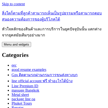
Skip to content
สิ่งใดก็ตามที่ลูกค้าสามารถเห็นเป็นรูปธรรมหรือสามารถตอบ
สนองความต้องการของผู้บริโภคได้
หัวใจหลักของสินค้าและการบริการในยุคปัจจุบันนั้น แตกต่าง
จากยุคสมัยเดิมๆอย่างมาก
Menu and widgets
Categories
eec
good resume examples
Gps ติดตามรถผ่านกรมการขนส่งทางบก
line official account ฟรี ทําอะไรได้บ้าง
Line Premium ID
massage Bangkok
Metal sheet
package line oa
Phuket Tours
Renatar