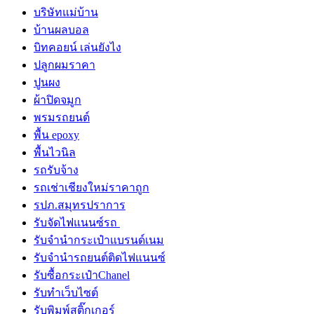
บริษัทแม่บ้าน
บ้านผลบอล
บิทคอยน์ เล่นยังไง
ปลูกผมราคา
ปูนผง
ผ้าปิดจมูก
พรมรถยนต์
พื้น epoxy
พื้นไวนิล
รถรับจ้าง
รถเช่าเชียงใหม่ราคาถูก
รปภ.สมุทรปราการ
รับจัดไฟแนนซ์รถ
รับจำนำกระเป๋าแบรนด์เนม
รับจํานํารถยนต์ติดไฟแนนซ์
รับซื้อกระเป๋าChanel
รับทําเว็บไซต์
รับพิมพ์สติ๊กเกอร์