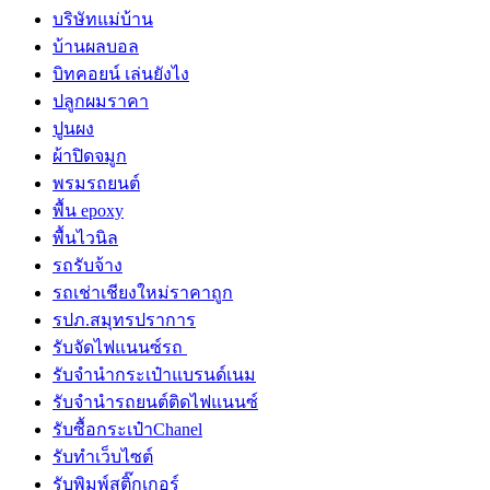
บริษัทแม่บ้าน
บ้านผลบอล
บิทคอยน์ เล่นยังไง
ปลูกผมราคา
ปูนผง
ผ้าปิดจมูก
พรมรถยนต์
พื้น epoxy
พื้นไวนิล
รถรับจ้าง
รถเช่าเชียงใหม่ราคาถูก
รปภ.สมุทรปราการ
รับจัดไฟแนนซ์รถ
รับจำนำกระเป๋าแบรนด์เนม
รับจํานํารถยนต์ติดไฟแนนซ์
รับซื้อกระเป๋าChanel
รับทําเว็บไซต์
รับพิมพ์สติ๊กเกอร์