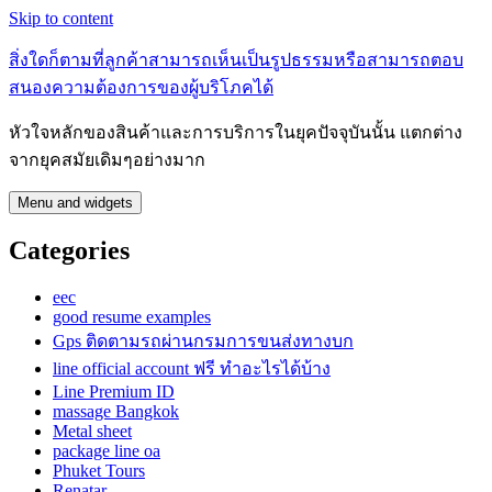
Skip to content
สิ่งใดก็ตามที่ลูกค้าสามารถเห็นเป็นรูปธรรมหรือสามารถตอบ
สนองความต้องการของผู้บริโภคได้
หัวใจหลักของสินค้าและการบริการในยุคปัจจุบันนั้น แตกต่าง
จากยุคสมัยเดิมๆอย่างมาก
Menu and widgets
Categories
eec
good resume examples
Gps ติดตามรถผ่านกรมการขนส่งทางบก
line official account ฟรี ทําอะไรได้บ้าง
Line Premium ID
massage Bangkok
Metal sheet
package line oa
Phuket Tours
Renatar