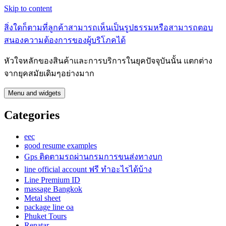
Skip to content
สิ่งใดก็ตามที่ลูกค้าสามารถเห็นเป็นรูปธรรมหรือสามารถตอบ
สนองความต้องการของผู้บริโภคได้
หัวใจหลักของสินค้าและการบริการในยุคปัจจุบันนั้น แตกต่าง
จากยุคสมัยเดิมๆอย่างมาก
Menu and widgets
Categories
eec
good resume examples
Gps ติดตามรถผ่านกรมการขนส่งทางบก
line official account ฟรี ทําอะไรได้บ้าง
Line Premium ID
massage Bangkok
Metal sheet
package line oa
Phuket Tours
Renatar