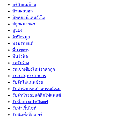
บริษัทแม่บ้าน
บ้านผลบอล
บิทคอยน์ เล่นยังไง
ปลูกผมราคา
ปูนผง
ผ้าปิดจมูก
พรมรถยนต์
พื้น epoxy
พื้นไวนิล
รถรับจ้าง
รถเช่าเชียงใหม่ราคาถูก
รปภ.สมุทรปราการ
รับจัดไฟแนนซ์รถ
รับจำนำกระเป๋าแบรนด์เนม
รับจํานํารถยนต์ติดไฟแนนซ์
รับซื้อกระเป๋าChanel
รับทําเว็บไซต์
รับพิมพ์สติ๊กเกอร์